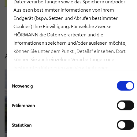
Datenverarbeitungen sowie das Speichern und/oder
Wir sind ein attraktiver Arbeitgeber für
Auslesen bestimmter Informationen von Ihrem
Jetzt Wunschjob aussuchen
engagierte und leistungsorientierte
Endgerät (bspw. Setzen und Abrufen bestimmter
Mitarbeiter.
Cookies) Ihre Einwilligung. Für welche Zwecke
HÖRMANN die Daten verarbeiten und die
Informationen speichern und/oder auslesen möchte,
können Sie unter dem Punkt „Details“ einsehen. Dort
Aktuelle Meldungen
können Sie auch einzelnen Verarbeitungen oder
bestimmten Kategorien von Verarbeitungen
zustimmen. Mit Klick auf „COOKIES ZULASSEN“ willigen
Einwilligungsauswahl
Sie ein, dass HÖRMANN alle der erläuterten
Notwendig
Informationen speichern sowie auslesen und damit
zusammenhängende Datenverarbeitungen vornehmen
Präferenzen
darf, die nicht ohnehin unbedingt erforderlich sind,
damit HÖRMANN Ihnen diese Webseite zur Verfügung
Statistiken
stellen kann. Mit Klick auf „AUSWAHL ERLAUBEN“
erlauben Sie nur die Speicherung/das Auslesen der